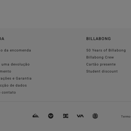
DA
BILLABONG
do da encomenda
50 Years of Billabong
o
Billabong Crew
r uma devolução
Cartão presente
mento
Student discount
rações e Garantia
ecção de dados
e contato
Termos