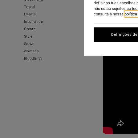
definir as tuas escolhas 
Travel
não estão sujeitos ao te
consulta a nossa
polític
Events
Lilliana, Grace
Inspiration
nature. Just a s
Create
Definições de
Style
Snow
womens
Bloodlines