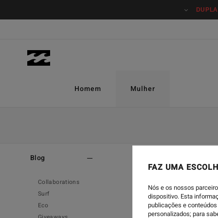
DUPLA
Homem
Mulher
Home
-
Blog
-
Travel
Blog
FAZ UMA ESCOLH
Collaborations
Nós e os nossos parceiro
Surf
dispositivo. Esta inform
publicações e conteúdos 
Eco
personalizados; para sab
Giveaways