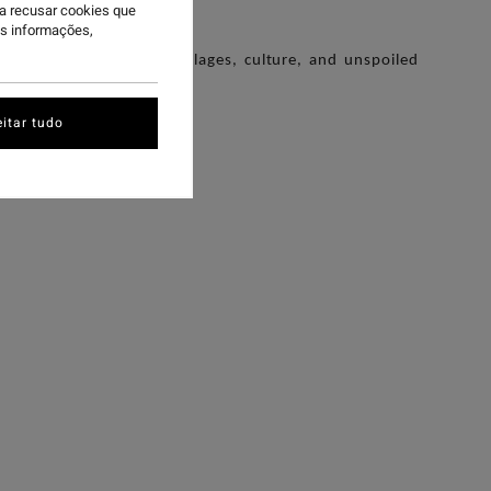
ra recusar cookies que
is informações,
ow travel, traditional villages, culture, and unspoiled
n gems in Indonesia.
itar tudo