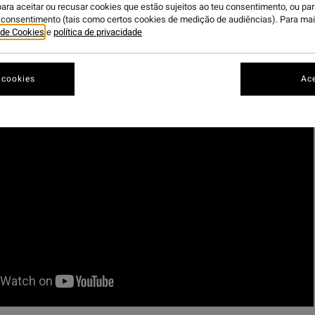
para aceitar ou recusar cookies que estão sujeitos ao teu consentimento, ou pa
u consentimento (tais como certos cookies de medição de audiências). Para ma
a de Cookies
e
política de privacidade
NIHI Sumba
 And Ruby journeyed to
in search of clean waves, sl
hort 50 minute flight from Bali, Sumba Island is one of the hidde
 cookies
Ace