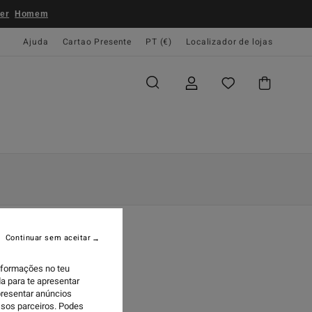
er
Homem
Ajuda
Cartao Presente
PT (€)
Localizador de lojas
Continuar sem aceitar
informações no teu
H THE FILM
a para te apresentar
presentar anúncios
ssos parceiros. Podes