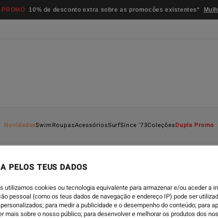
 PROMO
10% de desconto extra sobre as promocôes existentes*
Mulh
Novidades
Swim
Roupas
Acessórios
Surf
Since '73
Coleções
Dupla Promo
A PELOS TEUS DADOS
TRAVEL
-
17/01/2023
s utilizamos cookies ou tecnologia equivalente para armazenar e/ou aceder a 
ISLAND TIME – WATC
ação pessoal (como os teus dados de navegação e endereço IP) pode ser utilizad
personalizados; para medir a publicidade e o desempenho do conteúdo; para a
er mais sobre o nosso público; para desenvolver e melhorar os produtos dos no