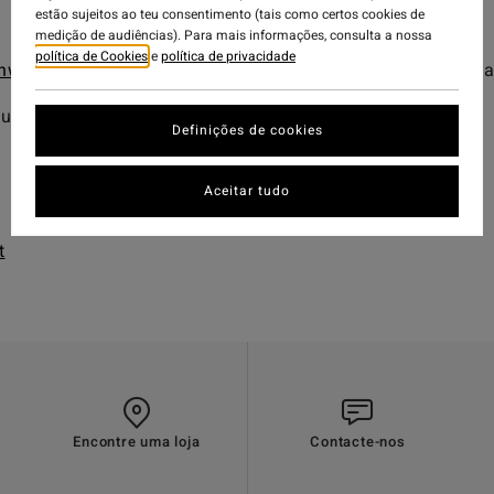
estão sujeitos ao teu consentimento (tais como certos cookies de
medição de audiências). Para mais informações, consulta a nossa
política de Cookies
e
política de privacidade
tnwax
, a local creative studio and concept store run by 
 Surf shop
@erviksurfshop
).
Definições de cookies
Aceitar tudo
t
Encontre uma loja
Contacte-nos