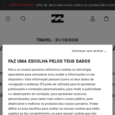
DUPLA PROMO
10% de desconto extra sobre as promocôes exist
TRAVEL
-
31/10/2023
VENTURE DIVISION: NORWAY ESC
Continuar sem aceitar
FAZ UMA ESCOLHA PELOS TEUS DADOS
Nós e os nossos parceiros utilizamos cookies ou tecnologia
hrough their veins and for the ones who feel most at ho
equivalente para armazenar e/ou aceder a informações no teu
dispositivo. Esta informação pessoal (como os teus dados de
 by the thrill of the unknown, it’s about packing your bag
navegação e endereço IP) pode ser utilizada para te apresentar
publicações e conteúdos personalizados; para medir a publicidade
e o desempenho do conteúdo; para apresentar anúncios
(
@victoire_pescio
) and Quentin Pelmont (
@
quentinpelmo
personalizados; para saber mais sobre o nosso público; para
desenvolver e melhorar os produtos dos nossos parceiros. Podes
definir as tuas escolhas para aceitar ou recusar cookies que estão
sujeitos ao teu consentimento, ou para recusar cookies que não