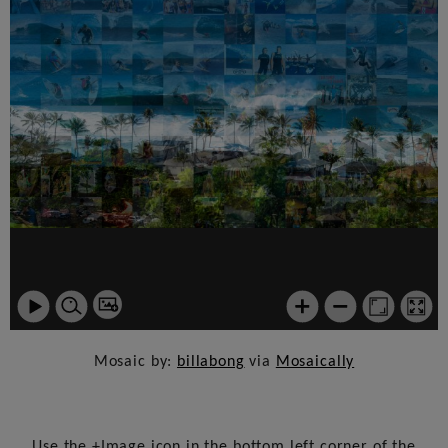
Mosaic by:
billabong
via
Mosaically
Use the +Image icon in the bottom left corner of the