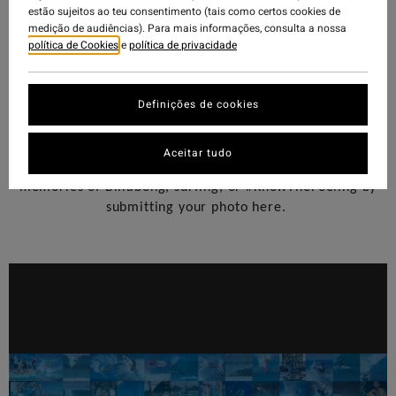
estão sujeitos ao teu consentimento (tais como certos cookies de
medição de audiências). Para mais informações, consulta a nossa
política de Cookies
e
política de privacidade
Definições de cookies
Aceitar tudo
—
Help us celebrate 50 Years
share your favorite
memories of Billabong, surfing, or #KnowTheFeeling by
submitting your photo here.