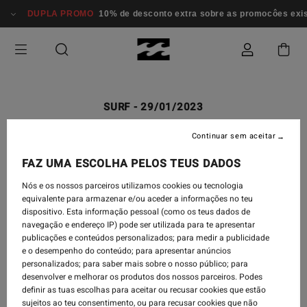
DUPLA PROMO
10% de desconto extra sobre as promocôes existe
SURF
-
29/01/2023
SHARE THE FEELING |
Continuar sem aceitar
BILLABONG 50 YEARS
FAZ UMA ESCOLHA PELOS TEUS DADOS
Nós e os nossos parceiros utilizamos cookies ou tecnologia
equivalente para armazenar e/ou aceder a informações no teu
dispositivo. Esta informação pessoal (como os teus dados de
navegação e endereço IP) pode ser utilizada para te apresentar
publicações e conteúdos personalizados; para medir a publicidade
e o desempenho do conteúdo; para apresentar anúncios
personalizados; para saber mais sobre o nosso público; para
desenvolver e melhorar os produtos dos nossos parceiros. Podes
definir as tuas escolhas para aceitar ou recusar cookies que estão
sujeitos ao teu consentimento, ou para recusar cookies que não